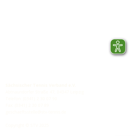
STV-Förderer
Sächsischer Tennis Verband e.V.
Abtnaundorfer Straße 47, 04347 Leipzig
Telefon: (0341) 2 30 07 90
Fax: (0341) 2 30 07 89
geschaeftsstelle@stv-tennis.de
Copyright © STV 2025