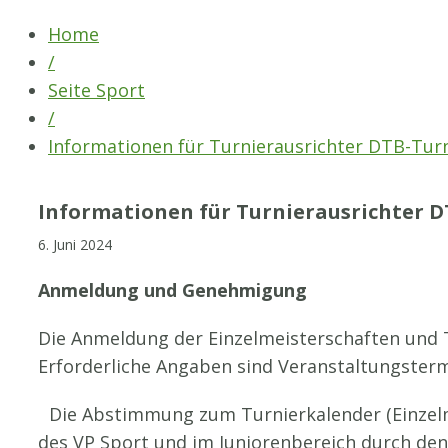
Skip
Home
to
/
content
Seite Sport
/
Informationen für Turnierausrichter DTB-Tur
Informationen für Turnierausrichter D
6. Juni 2024
Anmeldung und Genehmigung
Die Anmeldung der Einzelmeisterschaften und T
Erforderliche Angaben sind Veranstaltungster
Die Abstimmung zum Turnierkalender (Einzelm
des VP Sport und im Juniorenbereich durch de