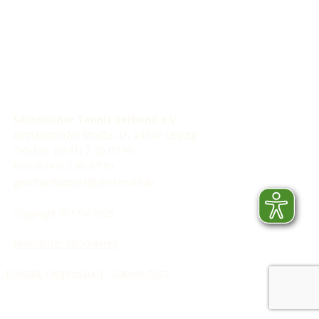
Sächsischer Tennis Verband e.V.
Abtnaundorfer Straße 47, 04347 Leipzig
Telefon: (0341) 2 30 07 90
Fax: (0341) 2 30 07 89
geschaeftsstelle@stv-tennis.de
Copyright © STV 2025
Newsletter abonnieren
Kontakt
I
Impressum
I
Datenschutz