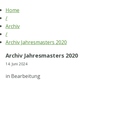
Skip
Home
to
/
content
Archiv
/
Archiv Jahresmasters 2020
Archiv Jahresmasters 2020
14. Juni 2024
in Bearbeitung
STV-Premium Partner
STV-Förderer