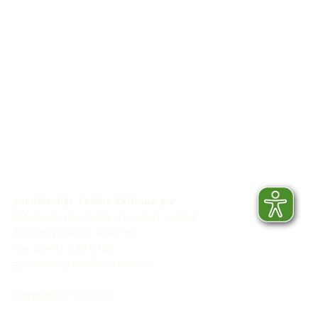
STV-Förderer
Sächsischer Tennis Verband e.V.
Abtnaundorfer Straße 47, 04347 Leipzig
Telefon: (0341) 2 30 07 90
Fax: (0341) 2 30 07 89
geschaeftsstelle@stv-tennis.de
Copyright © STV 2025