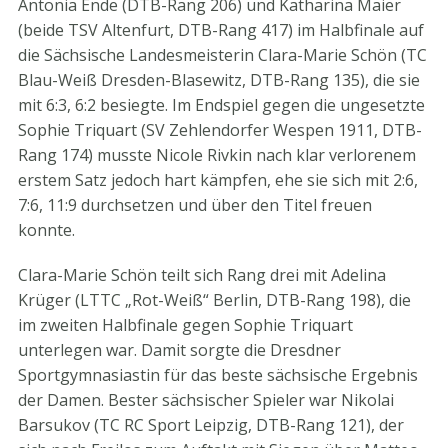
Antonia Ende (DTB-Rang 206) und Katharina Maier
(beide TSV Altenfurt, DTB-Rang 417) im Halbfinale auf
die Sächsische Landesmeisterin Clara-Marie Schön (TC
Blau-Weiß Dresden-Blasewitz, DTB-Rang 135), die sie
mit 6:3, 6:2 besiegte. Im Endspiel gegen die ungesetzte
Sophie Triquart (SV Zehlendorfer Wespen 1911, DTB-
Rang 174) musste Nicole Rivkin nach klar verlorenem
erstem Satz jedoch hart kämpfen, ehe sie sich mit 2:6,
7:6, 11:9 durchsetzen und über den Titel freuen
konnte.
Clara-Marie Schön teilt sich Rang drei mit Adelina
Krüger (LTTC „Rot-Weiß“ Berlin, DTB-Rang 198), die
im zweiten Halbfinale gegen Sophie Triquart
unterlegen war. Damit sorgte die Dresdner
Sportgymnasiastin für das beste sächsische Ergebnis
der Damen. Bester sächsischer Spieler war Nikolai
Barsukov (TC RC Sport Leipzig, DTB-Rang 121), der