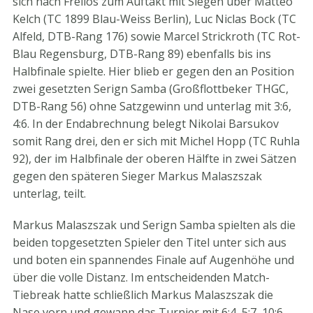
sich nach Freilos zum Auftakt mit Siegen über Matteo
Kelch (TC 1899 Blau-Weiss Berlin), Luc Niclas Bock (TC
Alfeld, DTB-Rang 176) sowie Marcel Strickroth (TC Rot-
Blau Regensburg, DTB-Rang 89) ebenfalls bis ins
Halbfinale spielte. Hier blieb er gegen den an Position
zwei gesetzten Serign Samba (Großflottbeker THGC,
DTB-Rang 56) ohne Satzgewinn und unterlag mit 3:6,
4:6. In der Endabrechnung belegt Nikolai Barsukov
somit Rang drei, den er sich mit Michel Hopp (TC Ruhla
92), der im Halbfinale der oberen Hälfte in zwei Sätzen
gegen den späteren Sieger Markus Malaszszak
unterlag, teilt.
Markus Malaszszak und Serign Samba spielten als die
beiden topgesetzten Spieler den Titel unter sich aus
und boten ein spannendes Finale auf Augenhöhe und
über die volle Distanz. Im entscheidenden Match-
Tiebreak hatte schließlich Markus Malaszszak die
Nase vorn und gewann das Turnier mit 6:4, 5:7, 10:6.