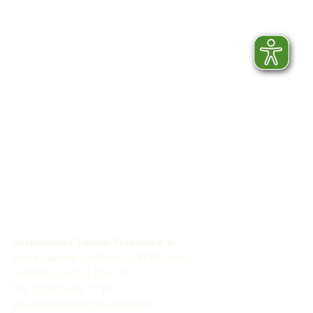
STV-Premium Partner
STV-Förderer
Sächsischer Tennis Verband e.V.
Abtnaundorfer Straße 47, 04347 Leipzig
Telefon: (0341) 2 30 07 90
Fax: (0341) 2 30 07 89
geschaeftsstelle@stv-tennis.de