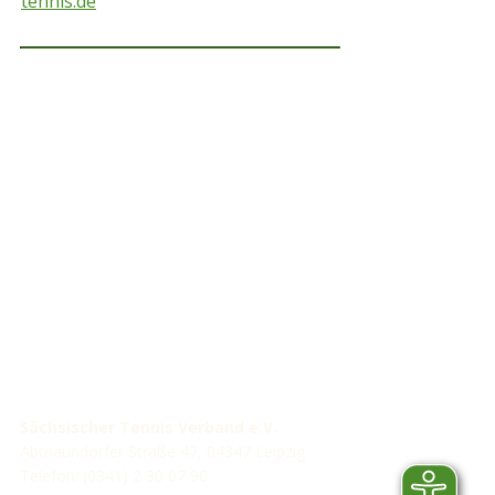
tennis.de
STV-Premium Partner
STV-Förderer
Sächsischer Tennis Verband e.V.
Abtnaundorfer Straße 47, 04347 Leipzig
Telefon: (0341) 2 30 07 90