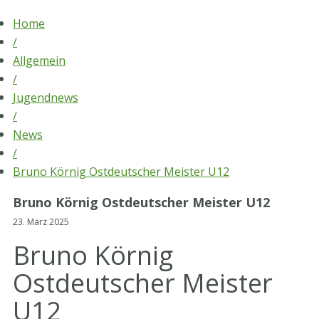
Skip
Home
to
/
content
Allgemein
/
Jugendnews
/
News
/
Bruno Körnig Ostdeutscher Meister U12
Bruno Körnig Ostdeutscher Meister U12
23. März 2025
Bruno Körnig
Ostdeutscher Meister
U12