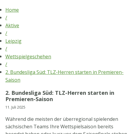
Skip
Home
to
/
content
Aktive
/
Leipzig
/
Wettspielgeschehen
/
2. Bundesliga Süd: TLZ-Herren starten in Premieren-
Saison
2. Bundesliga Süd: TLZ-Herren starten in
Premieren-Saison
11. Juli 2025
Während die meisten der überregional spielenden
sächsischen Teams Ihre Wettspielsaison bereits