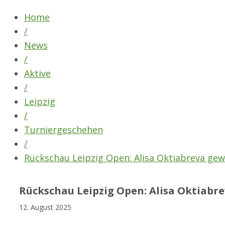
Skip
Home
to
/
content
News
/
Aktive
/
Leipzig
/
Turniergeschehen
/
Rückschau Leipzig Open: Alisa Oktiabreva gewi
Rückschau Leipzig Open: Alisa Oktiabre
12. August 2025