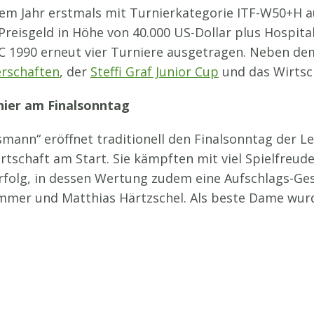
sem Jahr erstmals mit Turnierkategorie ITF-W50+H 
Preisgeld in Höhe von 40.000 US-Dollar plus Hospit
r TC 1990 erneut vier Turniere ausgetragen. Neben d
erschaften
, der
Steffi Graf Junior Cup
und das Wirtsc
nier am Finalsonntag
smann“ eröffnet traditionell den Finalsonntag der L
tschaft am Start. Sie kämpften mit viel Spielfreude 
olg, in dessen Wertung zudem eine Aufschlags-Ges
ommer und Matthias Härtzschel. Als beste Dame wur