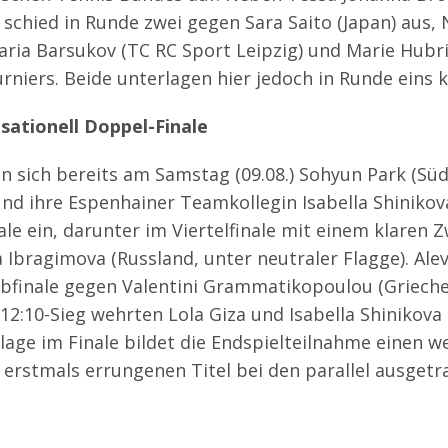
schied in Runde zwei gegen Sara Saito (Japan) aus,
Daria Barsukov (TC RC Sport Leipzig) und Marie Hubr
rniers. Beide unterlagen hier jedoch in Runde eins k
nsationell Doppel-Finale
n sich bereits am Samstag (09.08.) Sohyun Park (Süd
d ihre Espenhainer Teamkollegin Isabella Shinikova 
ale ein, darunter im Viertelfinale mit einem klaren 
 Ibragimova (Russland, unter neutraler Flagge). Ale
Halbfinale gegen Valentini Grammatikopoulou (Griec
 12:10-Sieg wehrten Lola Giza und Isabella Shinikova
age im Finale bildet die Endspielteilnahme einen we
 erstmals errungenen Titel bei den parallel ausget