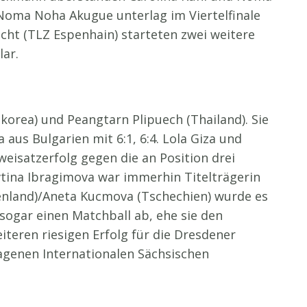
 Noma Noha Akugue unterlag im Viertelfinale
icht (TLZ Espenhain) starteten zwei weitere
lar.
korea) und Peangtarn Plipuech (Thailand). Sie
aus Bulgarien mit 6:1, 6:4. Lola Giza und
Zweisatzerfolg gegen die an Position drei
vtina Ibragimova war immerhin Titelträgerin
henland)/Aneta Kucmova (Tschechien) wurde es
 sogar einen Matchball ab, ehe sie den
iteren riesigen Erfolg für die Dresdener
ragenen Internationalen Sächsischen