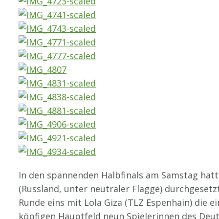
In den spannenden Halbfinals am Samstag hatte
(Russland, unter neutraler Flagge) durchgesetzt
Runde eins mit Lola Giza (TLZ Espenhain) die e
köpfigen Hauptfeld neun Spielerinnen des De