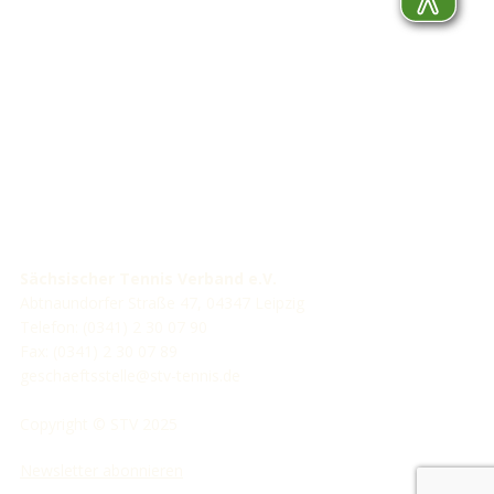
STV-Förderer
Sächsischer Tennis Verband e.V.
Abtnaundorfer Straße 47, 04347 Leipzig
Telefon: (0341) 2 30 07 90
Fax: (0341) 2 30 07 89
geschaeftsstelle@stv-tennis.de
Copyright © STV 2025
Newsletter abonnieren