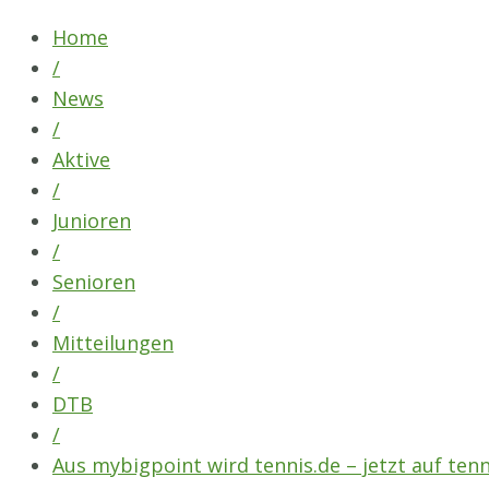
Skip
Home
to
/
content
News
/
Aktive
/
Junioren
/
Senioren
/
Mitteilungen
/
DTB
/
Aus mybigpoint wird tennis.de – jetzt auf tenn