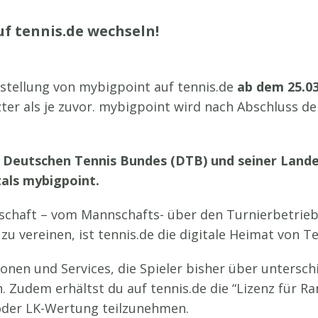
uf tennis.de wechseln!
mstellung von mybigpoint auf tennis.de
ab dem 25.03
zter als je zuvor. mybigpoint wird nach Abschluss 
es Deutschen Tennis Bundes (DTB) und seiner Lan
tals mybigpoint.
chaft – vom Mannschafts- über den Turnierbetrieb bi
u vereinen, ist tennis.de die digitale Heimat von T
ionen und Services, die Spieler bisher über untersc
 Zudem erhältst du auf tennis.de die “Lizenz für Ra
 oder LK-Wertung teilzunehmen.