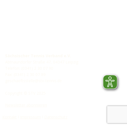
STV-Förderer
Sächsischer Tennis Verband e.V.
Abtnaundorfer Straße 47, 04347 Leipzig
Telefon: (0341) 2 30 07 90
Fax: (0341) 2 30 07 89
geschaeftsstelle@stv-tennis.de
Copyright © STV 2025
Newsletter abonnieren
Kontakt
I
Impressum
I
Datenschutz