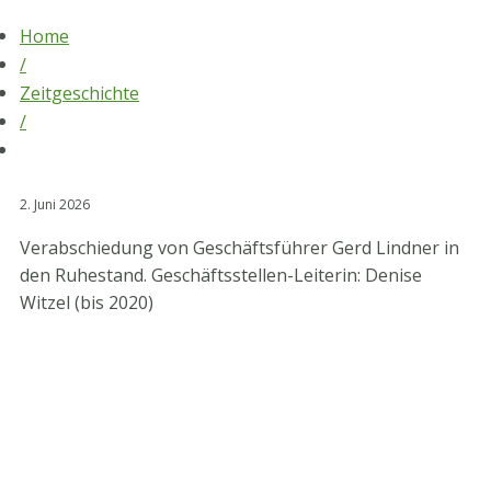
Skip
Home
to
/
content
Zeitgeschichte
/
2. Juni 2026
Verabschiedung von Geschäftsführer Gerd Lindner in
den Ruhestand. Geschäftsstellen-Leiterin: Denise
Witzel (bis 2020)
STV-Premium Partner