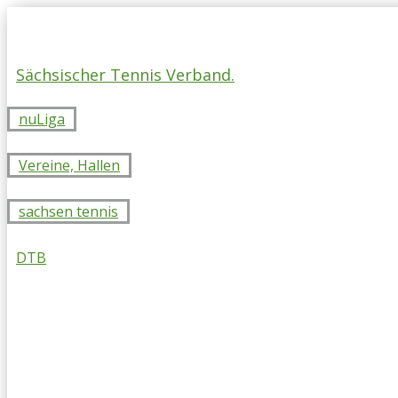
Skip
to
content
Sächsischer Tennis Verband.
nuLiga
Vereine, Hallen
sachsen tennis
DTB