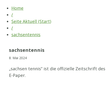
Skip
Home
to
/
content
Seite Aktuell (Start)
/
sachsentennis
sachsentennis
8. Mai 2024
„sachsen tennis“ ist die offizielle Zeitschrift 
E-Paper.
STV-Premium Partner