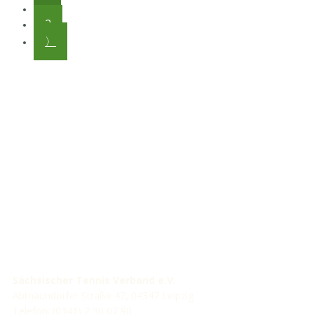
1
2
〉
STV-Premium Partner
STV-Förderer
Sächsischer Tennis Verband e.V.
Abtnaundorfer Straße 47, 04347 Leipzig
Telefon: (0341) 2 30 07 90