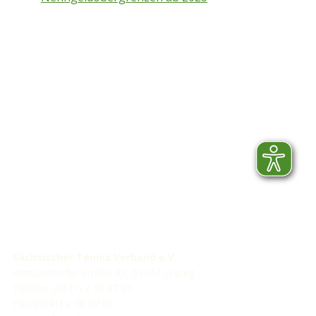
STV-Premium Partner
STV-Förderer
Sächsischer Tennis Verband e.V.
Abtnaundorfer Straße 47, 04347 Leipzig
Telefon: (0341) 2 30 07 90
Fax: (0341) 2 30 07 89