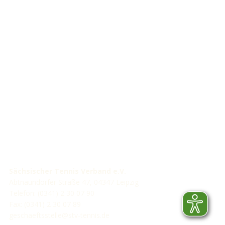
STV-Premium Partner
STV-Förderer
Sächsischer Tennis Verband e.V.
Abtnaundorfer Straße 47, 04347 Leipzig
Telefon: (0341) 2 30 07 90
Fax: (0341) 2 30 07 89
geschaeftsstelle@stv-tennis.de