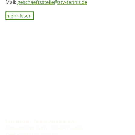
Mail:
geschaeftsstelle@stv-tennis.de
mehr lesen ​
STV-Premium Partner
STV-Förderer
Sächsischer Tennis Verband e.V.
Abtnaundorfer Straße 47, 04347 Leipzig
Telefon: (0341) 2 30 07 90