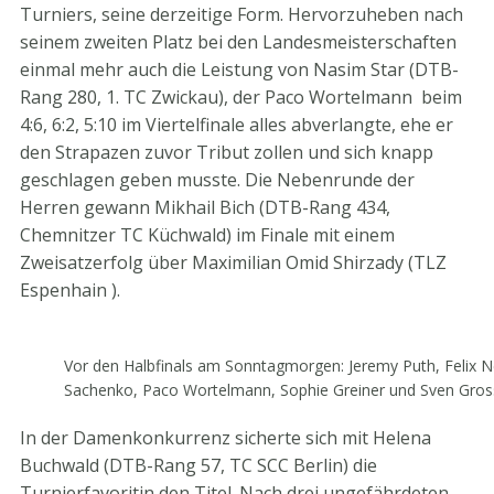
Turniers, seine derzeitige Form. Hervorzuheben nach
seinem zweiten Platz bei den Landesmeisterschaften
einmal mehr auch die Leistung von Nasim Star (DTB-
Rang 280, 1. TC Zwickau), der Paco Wortelmann beim
4:6, 6:2, 5:10 im Viertelfinale alles abverlangte, ehe er
den Strapazen zuvor Tribut zollen und sich knapp
geschlagen geben musste. Die Nebenrunde der
Herren gewann Mikhail Bich (DTB-Rang 434,
Chemnitzer TC Küchwald) im Finale mit einem
Zweisatzerfolg über Maximilian Omid Shirzady (TLZ
Espenhain ).
Vor den Halbfinals am Sonntagmorgen: Jeremy Puth, Felix N
Sachenko, Paco Wortelmann, Sophie Greiner und Sven Grosse
In der Damenkonkurrenz sicherte sich mit Helena
Buchwald (DTB-Rang 57, TC SCC Berlin) die
Turnierfavoritin den Titel. Nach drei ungefährdeten