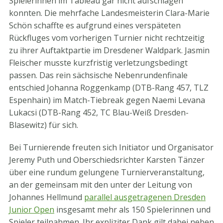
Spielerinnen im Tableau gar nicht aufschlagen
konnten. Die mehrfache Landesmeisterin Clara-Marie
Schön schaffte es aufgrund eines verspäteten
Rückfluges vom vorherigen Turnier nicht rechtzeitig
zu ihrer Auftaktpartie im Dresdener Waldpark. Jasmin
Fleischer musste kurzfristig verletzungsbedingt
passen. Das rein sächsische Nebenrundenfinale
entschied Johanna Roggenkamp (DTB-Rang 457, TLZ
Espenhain) im Match-Tiebreak gegen Naemi Levana
Lukacsi (DTB-Rang 452, TC Blau-Weiß Dresden-
Blasewitz) für sich.
Bei Turnierende freuten sich Initiator und Organisator
Jeremy Puth und Oberschiedsrichter Karsten Tänzer
über eine rundum gelungene Turnierveranstaltung,
an der gemeinsam mit den unter der Leitung von
Johannes Hellmund
parallel ausgetragenen Dresden
Junior Open
insgesamt mehr als 150 Spielerinnen und
Spieler teilnahmen. Ihr expliziter Dank gilt dabei neben