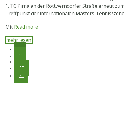
1. TC Pirna an der Rottwerndorfer Straße erneut zum
Treffpunkt der internationalen Masters-Tennisszene.
Mit
Read more
mehr lesen ​
1
2
…
10
〉
STV-Premium Partner
STV-Förderer