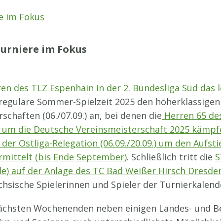
e im Fokus
urniere im Fokus
en des TLZ Espenhain in der 2. Bundesliga Süd das 
ie reguläre Sommer-Spielzeit 2025 den höherklassige
chaften (06./07.09.) an, bei denen die
Herren 65 des
ge um die Deutsche Vereinsmeisterschaft 2025 kämpf
r Ostliga-Relegation (06.09./20.09.) um den Aufstie
rmittelt (bis Ende September)
. Schließlich tritt die
S
) auf der Anlage des TC Bad Weißer Hirsch Dresden 
chsische Spielerinnen und Spieler der Turnierkalend
ächsten Wochenenden neben einigen Landes- und Be