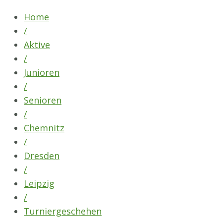
Skip
Home
to
/
content
Aktive
/
Junioren
/
Senioren
/
Chemnitz
/
Dresden
/
Leipzig
/
Turniergeschehen