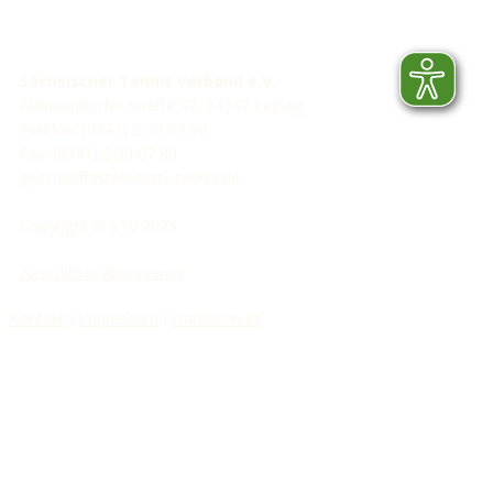
Sächsischer Tennis Verband e.V.
Abtnaundorfer Straße 47, 04347 Leipzig
Telefon: (0341) 2 30 07 90
Fax: (0341) 2 30 07 89
geschaeftsstelle@stv-tennis.de
Copyright © STV 2025
Newsletter abonnieren
Kontakt
I
Impressum
I
Datenschutz