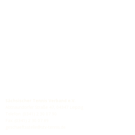
STV-Premium Partner
STV-Förderer
Sächsischer Tennis Verband e.V.
Abtnaundorfer Straße 47, 04347 Leipzig
Telefon: (0341) 2 30 07 90
Fax: (0341) 2 30 07 89
geschaeftsstelle@stv-tennis.de