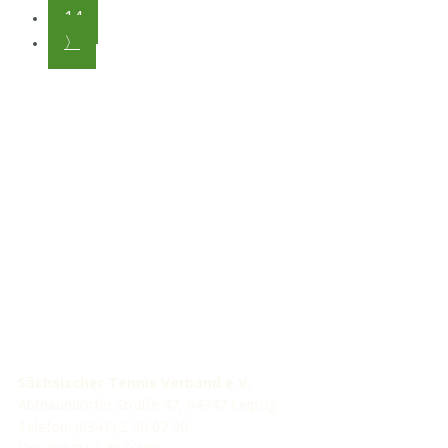
14
〉
STV-Premium Partner
STV-Förderer
Sächsischer Tennis Verband e.V.
Abtnaundorfer Straße 47, 04347 Leipzig
Telefon: (0341) 2 30 07 90