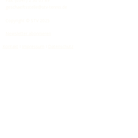
Fax: (0341) 2 30 07 89
geschaeftsstelle@stv-tennis.de
Copyright © STV 2025
Newsletter abonnieren
Kontakt
I
Impressum
I
Datenschutz