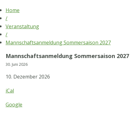
Skip
Home
to
/
content
Veranstaltung
/
Mannschaftsanmeldung Sommersaison 2027
Mannschaftsanmeldung Sommersaison 2027
30. Juni 2026
Mannschaftsanmeldung
10. Dezember 2026
Sommersaison
2027
iCal
Google
STV-Premium Partner