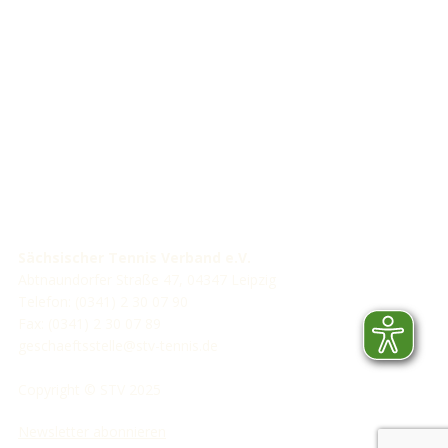
STV-Förderer
Sächsischer Tennis Verband e.V.
Abtnaundorfer Straße 47, 04347 Leipzig
Telefon: (0341) 2 30 07 90
Fax: (0341) 2 30 07 89
geschaeftsstelle@stv-tennis.de
Copyright © STV 2025
Newsletter abonnieren