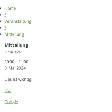
Skip
Home
to
/
content
Veranstaltung
/
Mitteilung
Mitteilung
2. Mai 2024
Mitteilung
10:00
–
11:00
9. Mai 2024
Das ist wichtig!
iCal
Google