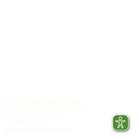
STV-Premium Partner
STV-Förderer
Sächsischer Tennis Verband e.V.
Abtnaundorfer Straße 47, 04347 Leipzig
Telefon: (0341) 2 30 07 90
Fax: (0341) 2 30 07 89
geschaeftsstelle@stv-tennis.de