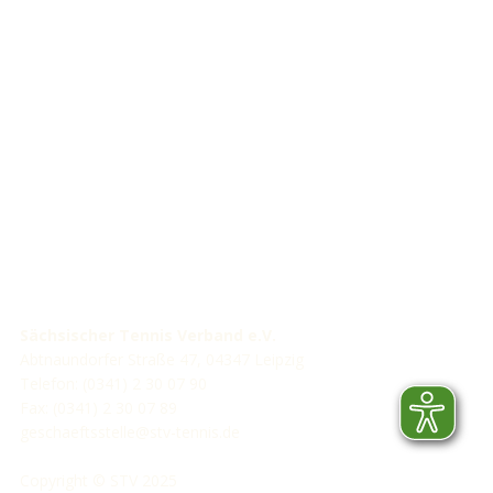
STV-Premium Partner
STV-Förderer
Sächsischer Tennis Verband e.V.
Abtnaundorfer Straße 47, 04347 Leipzig
Telefon: (0341) 2 30 07 90
Fax: (0341) 2 30 07 89
geschaeftsstelle@stv-tennis.de
Copyright © STV 2025