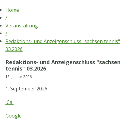
Skip
Home
to
/
content
Veranstaltung
/
Redaktions- und Anzeigenschluss "sachsen tennis"
03.2026
Redaktions- und Anzeigenschluss "sachsen
tennis" 03.2026
13. Januar 2026
Redaktions-
1. September 2026
und
Anzeigenschluss
iCal
"sachsen
tennis"
Google
03.2026