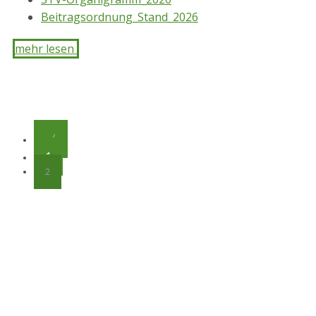
Beitragsordnung_Stand_2026
mehr lesen ​
〈
1
2
STV-Premium Partner
STV-Förderer