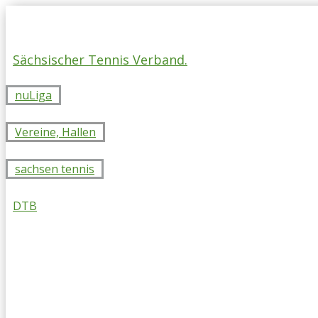
Skip
to
content
Sächsischer Tennis Verband.
nuLiga
Vereine, Hallen
sachsen tennis
DTB